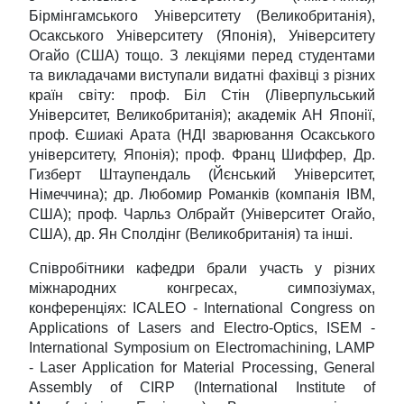
Бірмінгамського Університету (Великобританія),
Осакського Університету (Японія), Університету
Огайо (США) тощо. З лекціями перед студентами
та викладачами виступали видатні фахівці з різних
країн світу: проф. Біл Стін (Ліверпульський
Університет, Великобританія); академік АН Японії,
проф. Єшиакі Арата (НДІ зварювання Осакського
університету, Японія); проф. Франц Шиффер, Др.
Гизберт Штаупендаль (Йєнський Університет,
Німеччина); др. Любомир Романків (компанія ІBM,
США); проф. Чарльз Олбрайт (Університет Огайо,
США), др. Ян Сполдінг (Великобританія) та інші.
Співробітники кафедри брали участь у різних
міжнародних конгресах, симпозіумах,
конференціях: ІCALEO - Іnternatіonal Congress on
Applіcatіons of Lasers and Electro-Optіcs, ІSEM -
Іnternatіonal Symposіum on Electromachіnіng, LAMP
- Laser Applіcatіon for Materіal Processіng, General
Assembly of CІRP (Іnternatіonal Іnstіtute of