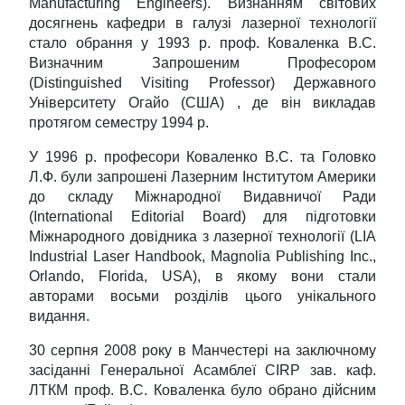
Manufacturіng Engіneers). Визнанням світових
досягнень кафедри в галузі лазерної технології
стало обрання у 1993 р. проф. Коваленка B.C.
Визначним Запрошеним Професором
(Distinguished Visiting Professor) Державного
Університету Огайо (США) , де він викладав
протягом семестру 1994 р.
У 1996 р. професори Коваленко В.С. та Головко
Л.Ф. були запрошені Лазерним Інститутом Америки
до складу Міжнародної Видавничої Ради
(Іnternatіonal Edіtorіal Board) для підготовки
Міжнародного довідника з лазерної технології (LІA
Іndustrіal Laser Handbook, Magnolіa Publіshіng Іnc.,
Orlando, Florіda, USA), в якому вони стали
авторами восьми розділів цього унікального
видання.
30 серпня 2008 року в Манчестері на заключному
засіданні Генеральної Асамблеї CІRP зав. каф.
ЛТКМ проф. В.С. Коваленка було обрано дійсним