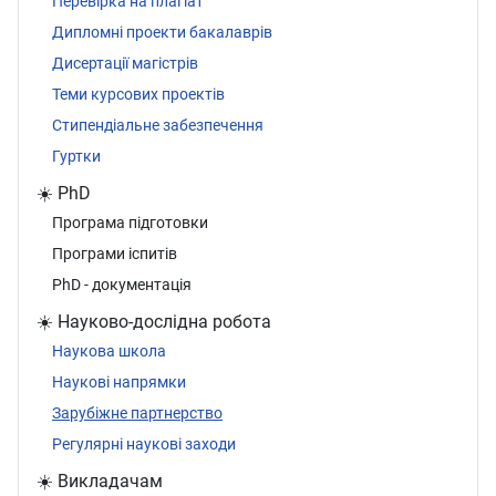
Перевірка на плагіат
Дипломні проекти бакалаврів
Дисертації магістрів
Теми курсових проектів
Стипендіальне забезпечення
Гуртки
☀️ PhD
Програма підготовки
Програми іспитів
PhD - документація
☀️ Науково-дослідна робота
Наукова школа
Наукові напрямки
Зарубіжне партнерство
Регулярні наукові заходи
☀️ Викладачам