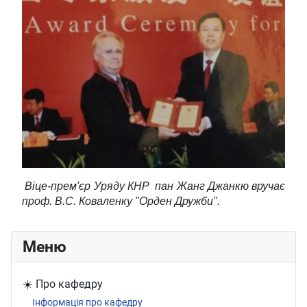
Віце-прем'єр Уряду КНР пан Жанг Джанкю вручає
проф. В.С. Коваленку "Орден Дружби".
Меню
☀️ Про кафедру
Інформація про кафедру