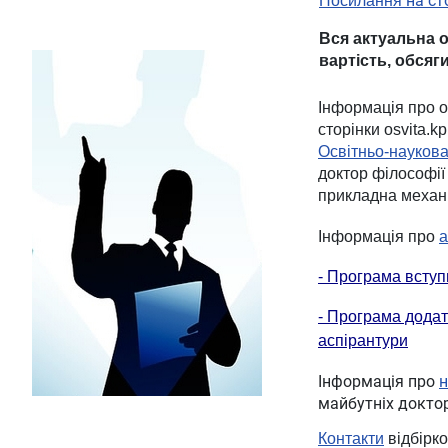
на ст
Посилання
Вся актуальна о
вартість, обсяги
Інформація про о
сторінки osvita.kp
Освітньо-науков
доктор філософії 
прикладна механ
Інформація про
а
- Програма вступ
- Програма дода
аспірантури
Інформація про
н
майбутніх доктор
Контакти
відбірко