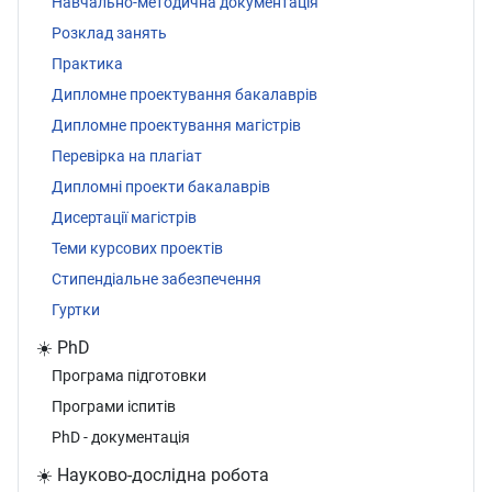
Навчально-методична документація
Розклад занять
Практика
Дипломне проектування бакалаврів
Дипломне проектування магістрів
Перевірка на плагіат
Дипломні проекти бакалаврів
Дисертації магістрів
Теми курсових проектів
Стипендіальне забезпечення
Гуртки
☀️ PhD
Програма підготовки
Програми іспитів
PhD - документація
☀️ Науково-дослідна робота