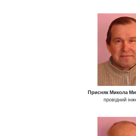
Присняк Микола М
провідний ін