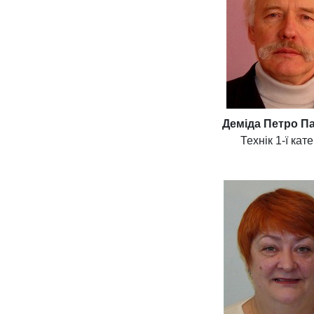
Деміда Петро П
Технік 1-ї кате