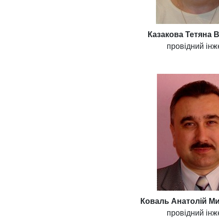
Казакова Тетяна 
провідний ін
Коваль Анатолій М
провідний ін