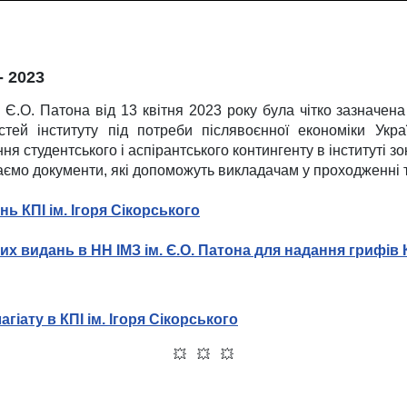
 2023
 Є.О. Патона від 13 квітня 2023 року була чітко зазначен
стей інституту під потреби післявоєнної економіки Ук
ння студентського і аспірантського контингенту в інституті з
аємо документи, які допоможуть викладачам у проходженні 
 КПІ ім. Ігоря Сікорського
 видань в НН ІМЗ ім. Є.О. Патона для надання грифів К
іату в КПІ ім. Ігоря Сікорського
💥 💥 💥