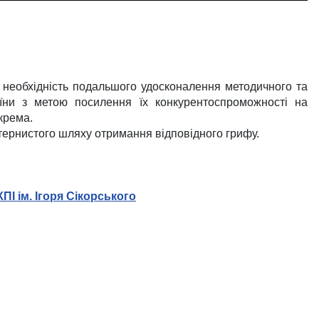
а необхідність подальшого удосконалення методичного та
раїни з метою посилення їх конкурентоспроможності на
окрема.
тернистого шляху отримання відповідного грифу.
ПІ ім. Ігоря Сікорського