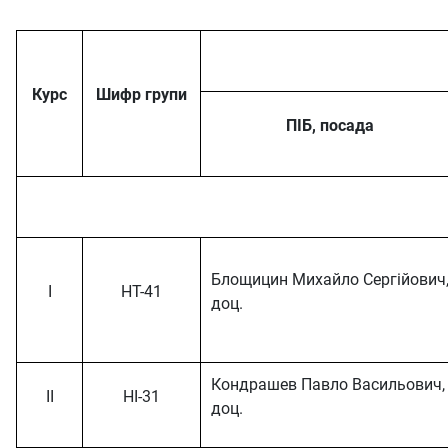
Курс
Шифр групи
ПІБ, посада
Блощицин Михайло Сергійович
І
НТ-41
доц.
Кондрашев Павло Васильович,
ІI
НІ-31
доц.