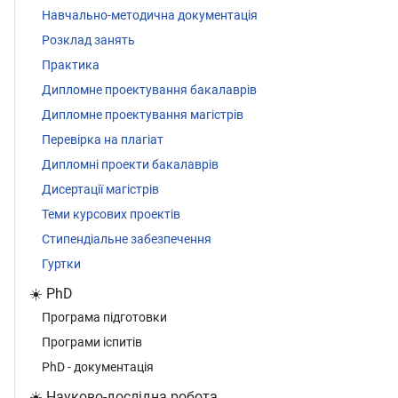
Навчально-методична документація
Розклад занять
Практика
Дипломне проектування бакалаврів
Дипломне проектування магістрів
Перевірка на плагіат
Дипломні проекти бакалаврів
Дисертації магістрів
Теми курсових проектів
Стипендіальне забезпечення
Гуртки
☀️ PhD
Програма підготовки
Програми іспитів
PhD - документація
☀️ Науково-дослідна робота