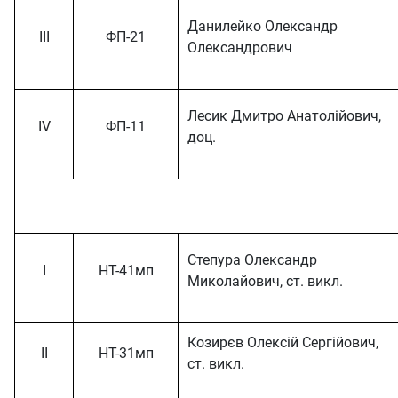
Данилейко Олександр
ІІІ
ФП-21
Олександрович
Лесик Дмитро Анатолійович,
ІV
ФП-11
доц.
Степура Олександр
І
НТ-41мп
Миколайович, ст. викл.
Козирєв Олексій Сергійович,
ІІ
НТ-31мп
ст. викл.