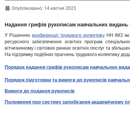
Опубліковано: 14 квітня 2023
Надання грифів рукописам навчальних видань -
У Рішеннях
конференції трудового колективу
НН ІМЗ ім.
ресурсного забезпечення освітніх програм спеціально
вітчизняному і світових ринках освітніх послуг та збільше
На підтримку подібних прагнень трудового колективу дод
Порядок надання грифів рукописам навчальних видань
Порядок підготовки та вимоги до рукописів навчальних
Вимоги до подання рукописів
Положення про систему запобігання академічному плаг