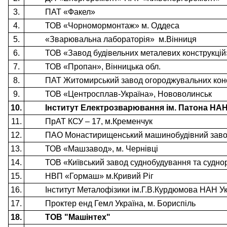
3.
ПАТ «Факел»
4.
ТОВ «Чорномормонтаж» м. Оддеса
5.
«Зварювальна лабораторія» м.Вінниця
6.
ТОВ «Завод будівельних металевих конструкцій
7.
ТОВ «Пропан», Вінницька обл.
8.
ПАТ Житомирський завод огороджувальних кон
9.
ТОВ «Центросплав-Україна», Нововолинськ
10.
Інститут Електрозварювання ім. Патона НАН
11.
ПрАТ КСУ – 17, м.Кременчук
12.
ПАО Монастирищенський машинобудівний завод
13.
ТОВ «Машзавод», м. Чернівці
14.
ТОВ «Київський завод суднобудування та судн
15.
НВП «Гормаш» м.Кривий Ріг
16.
Інститут Металофізики ім.Г.В.Курдюмова НАН У
17.
Проктер енд Гемл Україна, м. Бориспіль
18.
ТОВ "Машінтех"