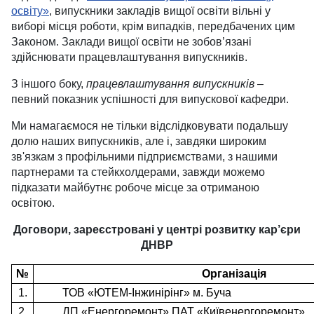
освіту»
, випускники закладів вищої освіти вільні у
виборі місця роботи, крім випадків, передбачених цим
Законом. Заклади вищої освіти не зобов’язані
здійснювати працевлаштування випускників.
З іншого боку,
працевлаштування випускників
–
певний показник успішності для випускової кафедри.
Ми намагаємося не тільки відслідковувати подальшу
долю наших випускників, але і, завдяки широким
зв'язкам з профільними підприємствами, з нашими
партнерами та стейкхолдерами, завжди можемо
підказати майбутнє робоче місце за отриманою
освітою.
Договори, зареєстровані у центрі розвитку кар’єри
ДНВР
№
Організація
1.
ТОВ «ЮТЕМ-Інжинірінг» м. Буча
2.
ДП «Енергоремонт» ПАТ «Київенергоремонт»