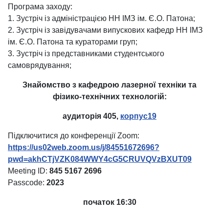
Програма заходу:
1. Зустріч із адміністрацією НН ІМЗ ім. Є.О. Патона;
2. Зустріч із завідувачами випускових кафедр НН ІМЗ
ім. Є.О. Патона та кураторами груп;
3. Зустріч із представниками студентського
самоврядування;
Знайомство з кафедрою лазерної техніки та
фізико-технічних технологій:
аудиторія 405,
корпус19
Підключитися до конференції Zoom:
https://us02web.zoom.us/j/84551672696?
pwd=akhCTjVZK084WWY4cG5CRUVQVzBXUT09
Meeting ID:
845 5167 2696
Passcode:
2023
початок 16:30