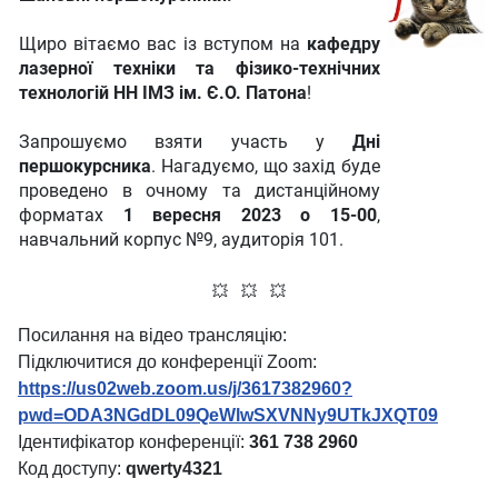
Щиро вітаємо вас із вступом на
кафедру
лазерної техніки та фізико-технічних
технологій НН ІМЗ ім. Є.О. Патона
!
Запрошуємо взяти участь у
Дні
першокурсника
. Нагадуємо, що захід буде
проведено в очному та дистанційному
форматах
1 вересня 2023 о 15-00
,
навчальний корпус №9, аудиторія 101.
💥 💥 💥
Посилання на відео трансляцію:
Підключитися до конференції Zoom:
https://us02web.zoom.us/j/3617382960?
pwd=ODA3NGdDL09QeWlwSXVNNy9UTkJXQT09
Ідентифікатор конференції:
361 738 2960
Код доступу:
qwerty4321